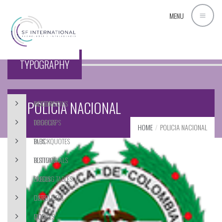
MENU
SHORTCODES
TYPOGRAPHY
POLICIA NACIONAL
ACCORDIONS
HEADINGS
TOGGLES
DROPCAPS
HOME
POLICIA NACIONAL
TABS
BLOCKQUOTES
BUTTONS
TESTIMONIALS
LABELS
PRICING TABLES
CAROUSELS
LISTS
MODALS
CODE