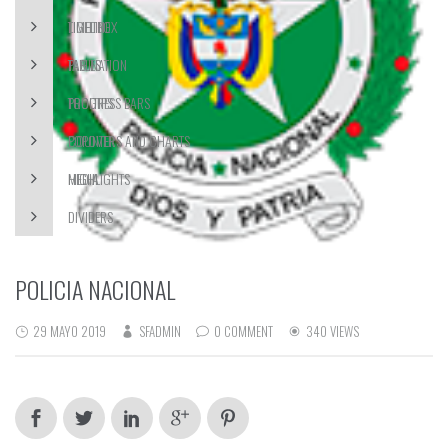
LIGHTBOX
TIMELINE
PAGINATION
TABLES
PROGRESS BARS
TOOLTIPS
COUNTERS AND CHARTS
POPOVER
MEDIA
HIGHLIGHTS
DIVIDERS
POLICIA NACIONAL
29 MAYO 2019
SFADMIN
0 COMMENT
340 VIEWS