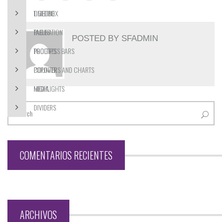
LIGHTBOX
TIMELINE
PAGINATION
TABLES
POSTED BY
SFADMIN
PROGRESS BARS
TOOLTIPS
COUNTERS AND CHARTS
POPOVER
MEDIA
HIGHLIGHTS
DIVIDERS
COMENTARIOS RECIENTES
ARCHIVOS