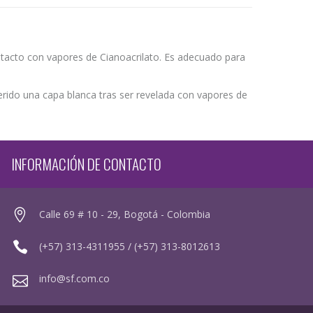
ntacto con vapores de Cianoacrilato. Es adecuado para
dherido una capa blanca tras ser revelada con vapores de
INFORMACIÓN DE CONTACTO
Calle 69 # 10 - 29, Bogotá - Colombia
(+57) 313-4311955 / (+57) 313-8012613
info@sf.com.co