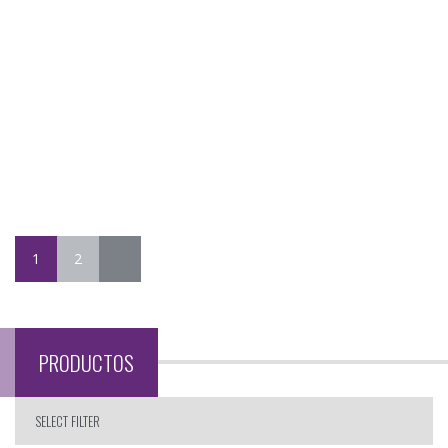
SOLUCIONES PARA EL SECTOR PRIVADO
SOLUCIONES PARA EL SECTOR PÚBLICO
ANÁLISIS DEL HABLA
BIOMETRÍA
RESTAURACIÓN DE AUDIO
ENTRENAMIENTO ESPECIALIZADO
EXTRACCIÓN DE INFORMACIÓN
1
2
PRODUCTOS
SELECT FILTER