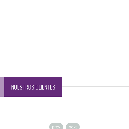
ANÁLISIS Y CORRELACIÓN DE INFORMACIÓN ESTRUCTURADA
ANÁLISIS Y CORRELACIÓN DE INFORMACIÓN NO ESTRUCTURADA
BALÍSTICA
MORFOLOGÍA FORENSE
DOCUMENTOLOGÍA
SOPHOS
COMUNICACIONES SEGURAS
RAYOS X PORTATILES
NUESTROS CLIENTES
prev
next